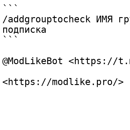
```

/addgrouptocheck ИМЯ гр
подписка

```

@ModLikeBot <https://t.